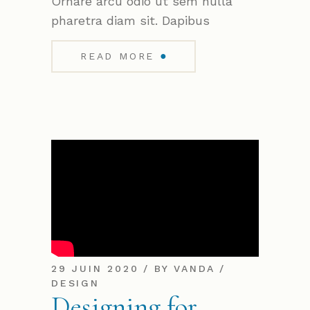
Ornare arcu odio ut sem nulla
pharetra diam sit. Dapibus
●
READ MORE
29 JUIN 2020
BY
VANDA
DESIGN
Designing for