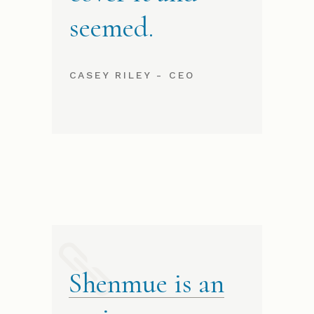
seemed.
CASEY RILEY - CEO
Shenmue is an