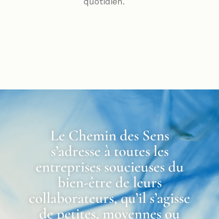
quotidien.
Le Chemin des Sens
s’adresse à toutes les
entreprises soucieuses du
bien-être de leurs
collaborateurs, qu’il s’agisse
de petites, moyennes ou