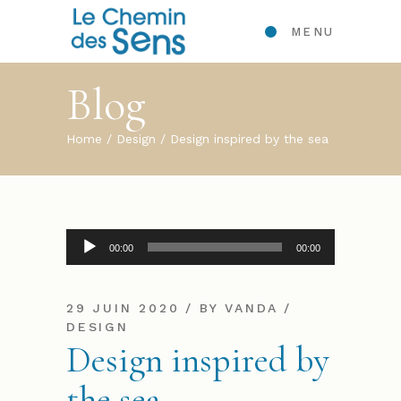
MENU
Blog
Home
Design
Design inspired by the sea
Lecteur
00:00
00:00
audio
29 JUIN 2020
BY
VANDA
DESIGN
Design inspired by
the sea