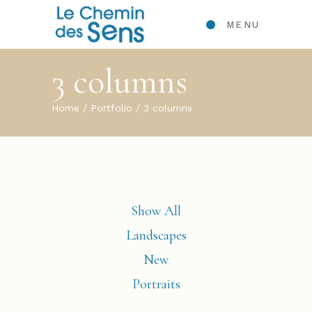
MENU
3 columns
Home
Portfolio
3 columns
Show All
Landscapes
New
Portraits