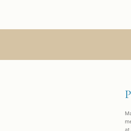
Vous êtes une
Structure Sociale
et Médico-Sociale
Vous êtes une
Entreprise
P
Ma
me
at