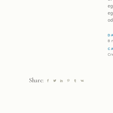
eg
eg
od
D
8 
C
Cr
Share: