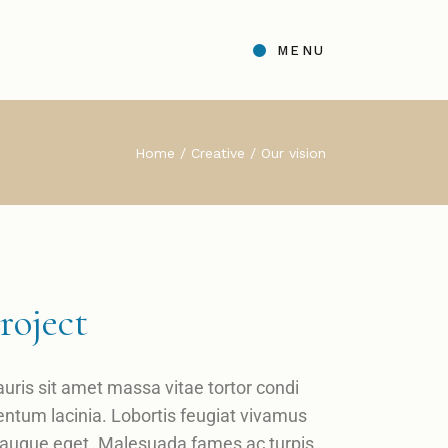
MENU
Télécharger la fiche
Home
Creative
Our vision
technique
roject
uris sit amet massa vitae tortor condi
ntum lacinia. Lobortis feugiat vivamus
 augue eget. Malesuada fames ac turpis