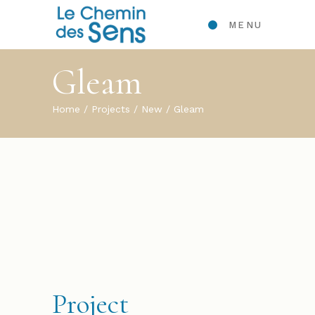
MENU
Gleam
Home
Projects
New
Gleam
Project