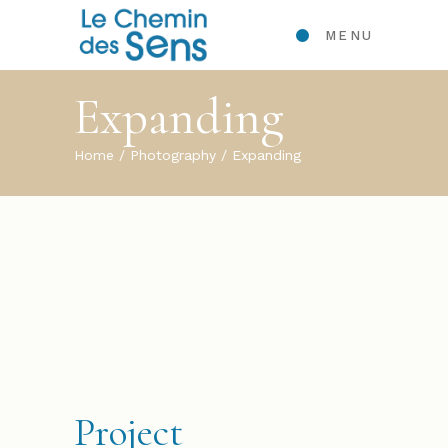
MENU
Expanding
Home
Photography
Expanding
Project